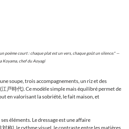
un poème court : chaque plat est un vers, chaque goût un silence." — 
a Koyama, chef du Aoyagi
une soupe, trois accompagnements, un riz et des 
do (江戸時代). Ce modèle simple mais équilibré permet de 
t en valorisant la sobriété, le fait maison, et 
 ses éléments. Le dressage est une affaire 
非対称), le rythme visuel, le contraste entre les matières 