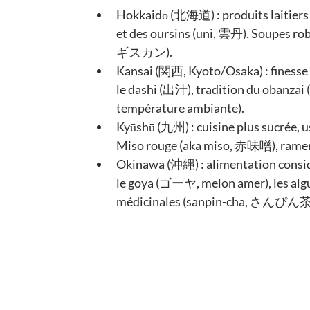
Hokkaidō (北海道) : produits laitiers r
et des oursins (uni, 雲丹). Soupes ro
ギスカン).
Kansai (関西, Kyoto/Osaka) : finess
le dashi (出汁), tradition du obanzai
température ambiante).
Kyūshū (九州) : cuisine plus sucrée, us
Miso rouge (aka miso, 赤味噌), ra
Okinawa (沖縄) : alimentation consid
le goya (ゴーヤ, melon amer), les algu
médicinales (sanpin-cha, さんぴん茶