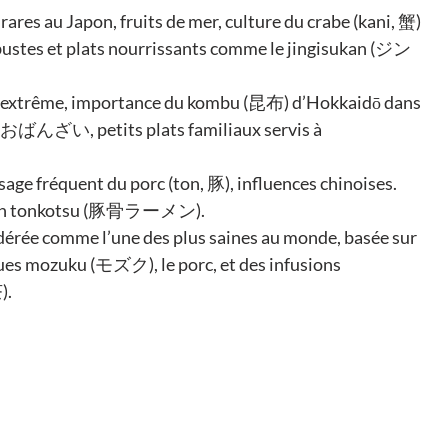
ares au Japon, fruits de mer, culture du crabe (kani, 蟹) 
bustes et plats nourrissants comme le jingisukan (ジン
e extrême, importance du kombu (昆布) d’Hokkaidō dans 
 (おばんざい, petits plats familiaux servis à 
age fréquent du porc (ton, 豚), influences chinoises. 
men tonkotsu (豚骨ラーメン).
érée comme l’une des plus saines au monde, basée sur 
es mozuku (モズク), le porc, et des infusions 
).