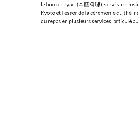
le honzen ryōri (本膳料理), servi sur plusieu
Kyoto et l’essor de la cérémonie du thé, 
du repas en plusieurs services, articulé au