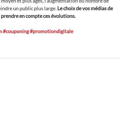
 moyen et plus âgés, l'augmentation du nombre de 
dre un public plus large. 
Le choix de vos médias de 
prendre en compte ces évolutions.
m
#couponing
#promotiondigitale