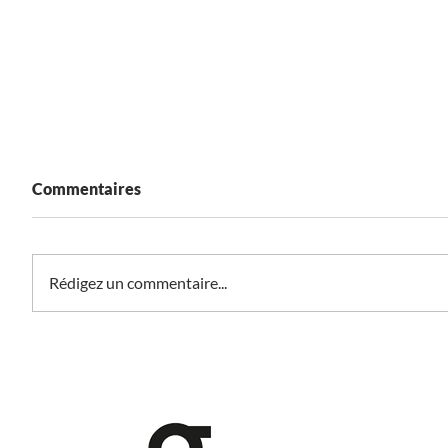
Commentaires
Rédigez un commentaire...
Réseaux sociaux au Japon en
Compren
2026 : tendances, usages et
clés du
stratégies pour réussir sur le
japonais
A PROPOS
marché japonais
calendr
pertine
CONSEILLER