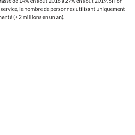
 passé de 14% en août 2018 à 27% en août 2019. Si l'on 
ul service, le nombre de personnes utilisant uniquement 
té (+ 2 millions en un an).