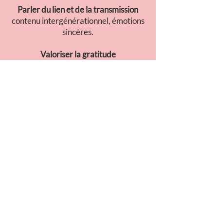
Parler du lien et de la transmission
contenu intergénérationnel, émotions
sincères.
Valoriser la gratitude
storytelling autour du passé et des
remerciements.
Célébrer la lumière intérieure
bien-être, spiritualité, harmonie.
CONSEIL GO TO
JAPAN
Août invite à
ralentir et ressentir
.
Pour une marque, c’est l’occasion
d’exprimer de la
profondeur
, de la