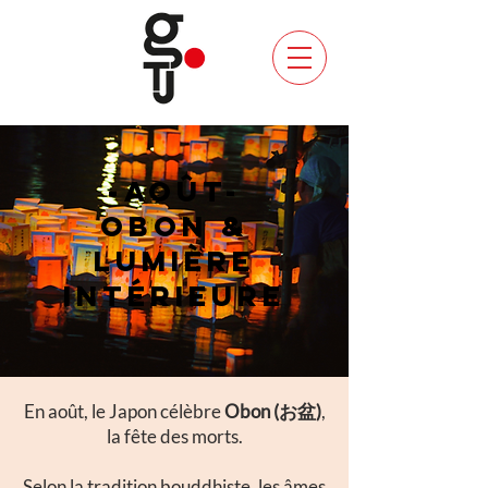
-AOÛT-
OBON &
LUMIÈRE
INTÉRIEURE
En août, le Japon célèbre
Obon (お盆)
,
la fête des morts.
Selon la tradition bouddhiste, les âmes