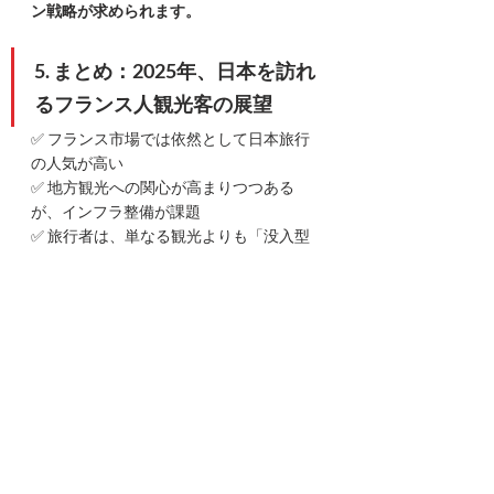
ン戦略が求められます。
5. まとめ：2025年、日本を訪れ
るフランス人観光客の展望
✅ フランス市場では依然として日本旅行
の人気が高い
✅ 地方観光への関心が高まりつつある
が、インフラ整備が課題
✅ 旅行者は、単なる観光よりも「没入型
体験」を求める傾向が強まっている
GO TO JAPANは、フランス市場向けの訪
日観光プロモーションをサポートしてい
ます。
📩 
フランス人観光客のニーズに対応する
戦略について詳しく知りたい方は、
お気
軽にお問い合わせください！