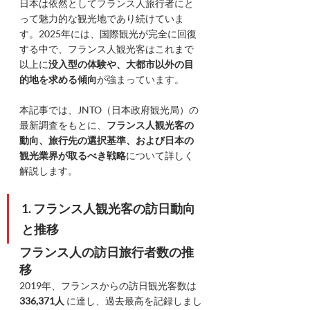
日本は依然としてフランス人旅行者にと
って魅力的な観光地であり続けていま
す。2025年には、国際観光が完全に回復
する中で、フランス人観光客はこれまで
以上に
没入型の体験や、大都市以外の目
的地を求める傾向
が強まっています。
本記事では、JNTO（日本政府観光局）の
最新調査をもとに、
フランス人観光客の
動向、旅行先の選択基準、および日本の
観光業界が取るべき戦略
について詳しく
解説します。
1. フランス人観光客の訪日動向
と推移
フランス人の訪日旅行者数の推
移
2019年、フランスからの訪日観光客数は 
336,371人
 に達し、過去最高を記録しまし