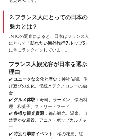
る見込みです。
2. フランス人にとっての日本の
魅力とは？
JNTOの調査によると、日本はフランス人
にとって「
訪れたい海外旅行先トップ5
」
に常にランクインしています。
フランス人観光客が日本を選ぶ
理由
✔️ 
ユニークな文化と歴史
：神社仏閣、侘
び寂びの文化、伝統とテクノロジーの融
合
✔️ 
グルメ体験
：寿司、ラーメン、懐石料
理、和菓子、ストリートフード
✔️ 
多様な観光資源
：都市観光、温泉、自
然豊かな風景、アニメ・ポップカルチャ
ー
✔️ 
特別な季節イベント
：桜の花見、紅