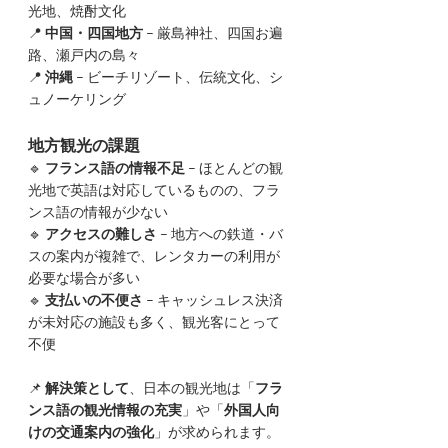
光地、焼酎文化
📍 
中国・四国地方
 – 厳島神社、四国お遍
路、瀬戸内の島々
📍 
沖縄
 – ビーチリゾート、伝統文化、シ
ュノーケリング
地方観光の課題
🔹 
フランス語の情報不足
 – ほとんどの観
光地で英語は対応しているものの、フラ
ンス語の情報が少ない
🔹 
アクセスの難しさ
 – 地方への鉄道・バ
スの案内が複雑で、レンタカーの利用が
必要な場合が多い
🔹 
支払いの不便さ
 – キャッシュレス決済
が未対応の施設も多く、観光客にとって
不便
📌 
解決策として
、日本の観光地は「
フラ
ンス語の観光情報の充実
」や「
外国人向
けの交通案内の強化
」が求められます。