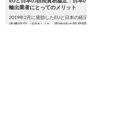
EUと日本の自由貿易協定：日本の
輸出業者にとってのメリット
2019年2月に発効したEUと日本の経済
連携協定（EPA）は、両地域の貿易関
係を強化し、関税障壁を削減し、経済
的なつながりを深めることを目的とし
ています。