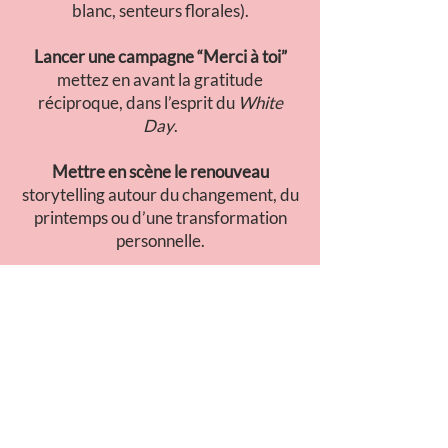
blanc, senteurs florales).
Lancer une campagne “Merci à toi”
mettez en avant la gratitude
réciproque, dans l’esprit du
White
Day
.
Mettre en scène le renouveau
storytelling autour du changement, du
printemps ou d’une transformation
personnelle.
Proposer un rituel ou un coffret “bien-
être de saison”
idéal pour les marques beauté,
lifestyle ou alimentation.
CONSEIL GO TO